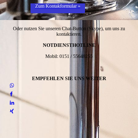
Zum Kontakformular »
Oder nutzen Sie unseren Chat-Button (Skype), um uns zu
kontaktieren.
NOTDIENSTHOTLINE
Mobil: 0151 / 55648255
EMPFEHLEN SIE UNS WEITER