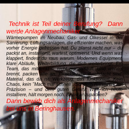
Technik ist Teil deiner Berufung?
Dann
werde Anlagenmechaniker
Wärmepumpen im Neubau. Gas- und Ölkessel in der
Sanierung. Lüftungsanlagen, die effizienter machen, was
vorher Energie gefressen hat. Du planst nicht nur – du
packst an, installierst, wartest, optimierst. Und wenn was
klappert, findest du raus warum. Modernes Equipment,
klare Abläufe, Weiterbildung, die dich weiterbringt. Ein
Team, das mitdenkt – nicht nur mitläuft. Und wenn's
brennt, packen alle an. Projekte, die durchdacht sind.
Material, das da ist. Werkzeug, das funktioniert. Kein
Chaos, kein "Mach mal schnell". Sondern Handwerk mit
Präzision – und dem guten Gefühl: Was ich heute
installiere, hält morgen noch. Bereit anzupacken?
Dann bewirb dich als Anlagenmechaniker
bei uns in Beringhausen.