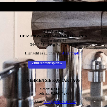
GERLACH
HEIZUNGS- UND SANITÄRTECHNIK
Bundesstraße 43
34431 Marsberg-Beringhausen
Hier geht es zu unserem
Anfahrtsplan
.
Zum Anfahrtsplan »
NEHMEN SIE KONTAKT AUF
Telefon: 02991 / 397
Telefax: 02991 / 279
E-Mail:
info@gerlach-sani.de