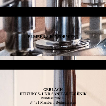
BLEIBEN SIE INFORMIERT
GERLACH
HEIZUNGS- UND SANITÄRTECHNIK
Bundesstraße 43
34431 Marsberg-Beringhausen