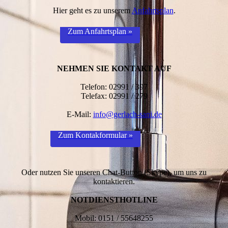
Hier geht es zu unserem
Anfahrtsplan
.
Zum Anfahrtsplan »
NEHMEN SIE KONTAKT AUF
Telefon: 02991 / 397
Telefax: 02991 / 279
E-Mail:
info@gerlach-sani.de
Zum Kontakformular »
Oder nutzen Sie unseren Chat-Button (Skype), um uns zu
kontaktieren.
NOTDIENSTHOTLINE
Mobil: 0151 / 55648255